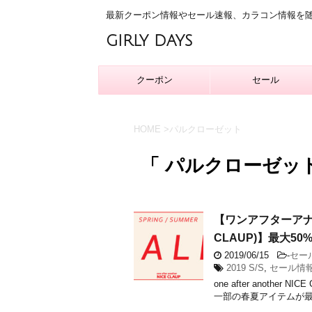
最新クーポン情報やセール速報、カラコン情報を
GIRLY DAYS
クーポン
セール
HOME
>
パルクローゼット
「 パルクローゼット
【ワンアフターアナザーナ
CLAUP)】最大5
2019/06/15
-
セー
2019 S/S
,
セール情
one after anoth
一部の春夏アイテムが最大50