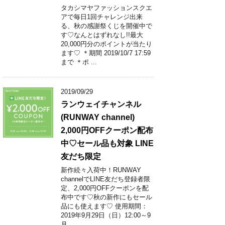
タカシマヤファッションスクエ
アで毎日1回チャレンジ出来
る、秋の感謝祭くじを開催中で
す♡なんとはずれなし!!最大
20,000円分のポイントが当たり
ます♡ ＊期間 2019/10/7 17:59
まで ＊ポ ...
2019/09/29
ランウェイチャンネル
(RUNWAY channel)
2,000円OFFクーポン配布
中♡セール品も対象 LINE
友だち限定
新作続々入荷中！RUNWAY
channelでLINE友だち登録者限
定、2,000円OFFクーポンを配
布中です♡秋の新作にもセール
品にも使えます♡ 使用期間：
2019年9月29日（日）12:00～9
月 ...