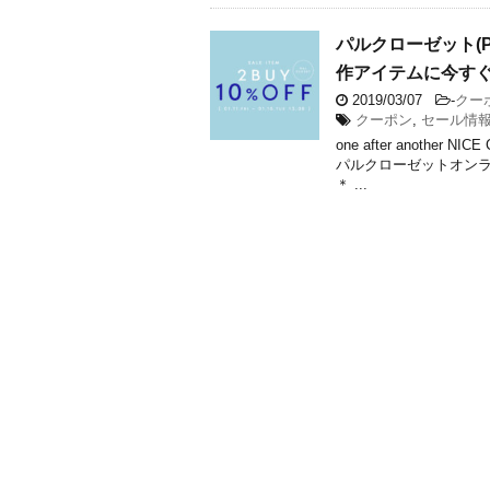
パルクローゼット(PA
作アイテムに今す
2019/03/07
-
クー
クーポン
,
セール情
one after anoth
パルクローゼットオンラ
＊ ...