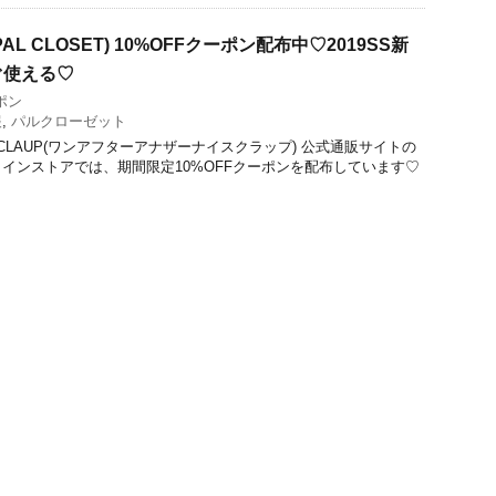
L CLOSET) 10%OFFクーポン配布中♡2019SS新
ぐ使える♡
ポン
報
,
パルクローゼット
er NICE CLAUP(ワンアフターアナザーナイスクラップ) 公式通販サイトの
インストアでは、期間限定10%OFFクーポンを配布しています♡