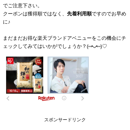
でご注意下さい。
クーポンは獲得順ではなく、
先着利用順
ですのでお早め
に♪
まだまだお得な楽天ブランドアベニューをこの機会にチ
ェックしてみてはいかがでしょうか？(⑅•ᴗ•⑅)♡
スポンサードリンク