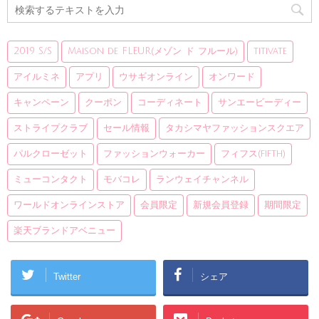
2019 S/S
Maison de FLEUR(メゾン ド フルール)
titivate
アイルミネ
アプリ
ウサギオンライン
オンワード
キャンペーン
クーポン
コーディネート
サンエービーディー
ストライプクラブ
セール情報
タカシマヤファッションスクエア
パルクローゼット
ファッションウォーカー
フィフス(fifth)
ミューコンタクト
モバコレ
ランウェイチャンネル
ワールドオンラインストア
会員限定
新規会員登録
期間限定
楽天ブランドアベニュー
Twitter
シェア