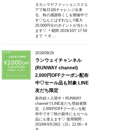
タカシマヤファッションスクエ
アで毎日1回チャレンジ出来
る、秋の感謝祭くじを開催中で
す♡なんとはずれなし!!最大
20,000円分のポイントが当たり
ます♡ ＊期間 2019/10/7 17:59
まで ＊ポ ...
2019/09/29
ランウェイチャンネル
(RUNWAY channel)
2,000円OFFクーポン配布
中♡セール品も対象 LINE
友だち限定
新作続々入荷中！RUNWAY
channelでLINE友だち登録者限
定、2,000円OFFクーポンを配
布中です♡秋の新作にもセール
品にも使えます♡ 使用期間：
2019年9月29日（日）12:00～9
月 ...