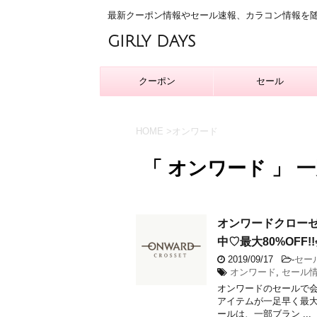
最新クーポン情報やセール速報、カラコン情報を
GIRLY DAYS
クーポン
セール
HOME
>
オンワード
「 オンワード 」 
オンワードクローゼッ
中♡最大80%OFF
2019/09/17
-
セー
オンワード
,
セール
オンワードのセールで
アイテムが一足早く最大80
ールは、一部ブラン ...