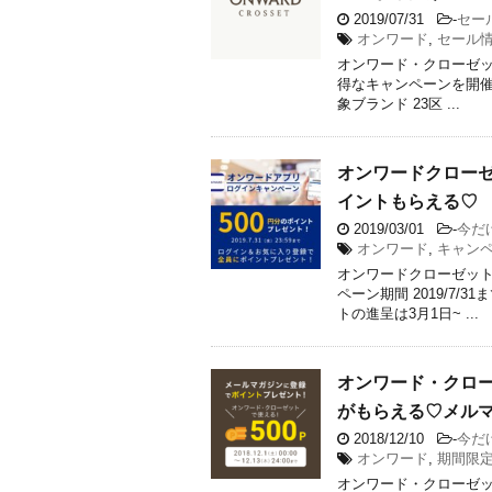
2019/07/31
-
セー
オンワード
,
セール
オンワード・クローゼッ
得なキャンペーンを開催中で
象ブランド 23区 ...
オンワードクローゼッ
イントもらえる♡
2019/03/01
-
今だ
オンワード
,
キャン
オンワードクローゼット
ペーン期間 2019/7
トの進呈は3月1日~ ...
オンワード・クローゼ
がもらえる♡メル
2018/12/10
-
今だ
オンワード
,
期間限
オンワード・クローゼット