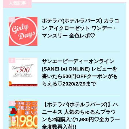
人気記事
1
ホテラバ(ホテルラバーズ) カラコ
ン アイクローゼット ワンデー・
マンスリー 全色レポ♡
2
サンエービーディーオンライン
(SANEI bd ONLINE) レビューを
書いたら500円OFFクーポンがも
らえる♡2020/2/29まで
3
【ホテラバ(ホテルラバーズ)】ハ
ニーキス 人気のちゅるんブラウ
ンも2箱購入で1,980円♡全カラー
全度数再入荷!!