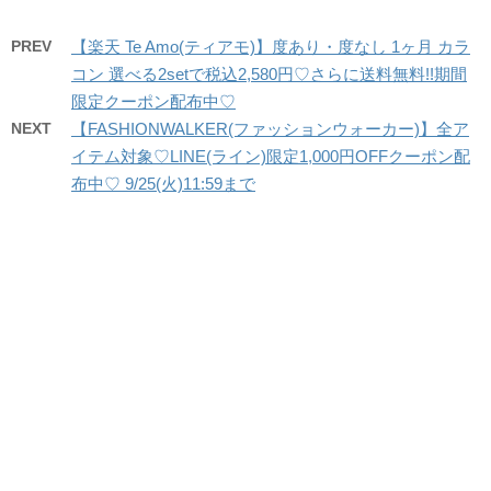
PREV
【楽天 Te Amo(ティアモ)】度あり・度なし 1ヶ月 カラ
コン 選べる2setで税込2,580円♡さらに送料無料!!期間
限定クーポン配布中♡
NEXT
【FASHIONWALKER(ファッションウォーカー)】全ア
イテム対象♡LINE(ライン)限定1,000円OFFクーポン配
布中♡ 9/25(火)11:59まで