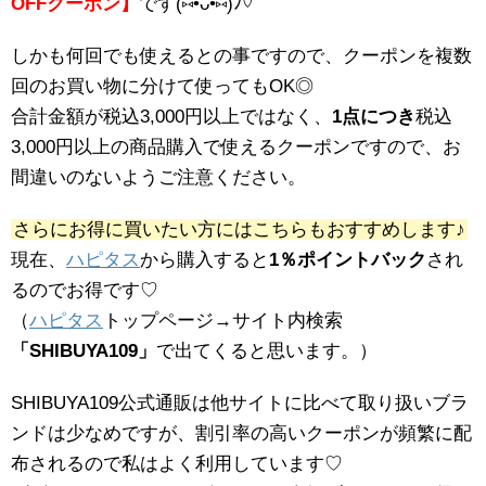
OFFクーポン】
です(⑅•ᴗ•⑅)ﾉ♡
しかも何回でも使えるとの事ですので、クーポンを複数
回のお買い物に分けて使ってもOK◎
合計金額が税込3,000円以上ではなく、
1点につき
税込
3,000円以上の商品購入で使えるクーポンですので、お
間違いのないようご注意ください。
さらにお得に買いたい方にはこちらもおすすめします♪
現在、
ハピタス
から購入すると
1％ポイントバック
され
るのでお得です♡
（
ハピタス
トップページ→サイト内検索
「SHIBUYA109」
で出てくると思います。）
SHIBUYA109公式通販は他サイトに比べて取り扱いブラ
ンドは少なめですが、割引率の高いクーポンが頻繁に配
布されるので私はよく利用しています♡