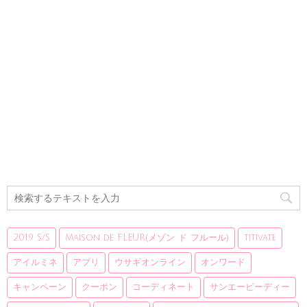
2019 S/S
Maison de FLEUR(メゾン ド フルール)
titivate
アイルミネ
アプリ
ウサギオンライン
オンワード
キャンペーン
クーポン
コーディネート
サンエービーディー