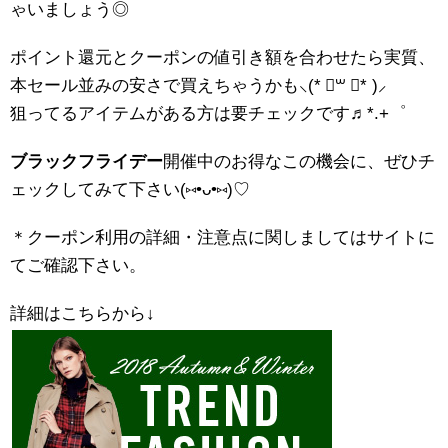
ゃいましょう◎
ポイント還元とクーポンの値引き額を合わせたら実質、
本セール並みの安さで買えちゃうかも⸜(* ॑꒳ ॑* )⸝
狙ってるアイテムがある方は要チェックです♬*.+゜
ブラックフライデー
開催中のお得なこの機会に、ぜひチ
ェックしてみて下さい(⑅•ᴗ•⑅)♡
＊クーポン利用の詳細・注意点に関しましてはサイトに
てご確認下さい。
詳細はこちらから↓