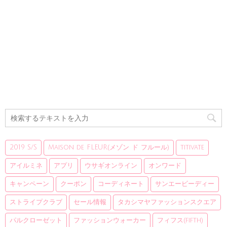
2019 S/S
Maison de FLEUR(メゾン ド フルール)
titivate
アイルミネ
アプリ
ウサギオンライン
オンワード
キャンペーン
クーポン
コーディネート
サンエービーディー
ストライプクラブ
セール情報
タカシマヤファッションスクエア
パルクローゼット
ファッションウォーカー
フィフス(fifth)