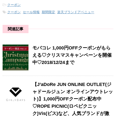
-
クーポン
-
クーポン
,
セール情報
,
期間限定
,
楽天ブランドアベニュー
関連記事
モバコレ 1,000円OFFクーポンがもら
える♡クリスマスキャンペーンを開催
中♡2018/12/24まで
【J’aDoRe JUN ONLINE OUTLET(ジ
ャドールジュン オンラインアウトレッ
ト)】1,000円OFFクーポン配布中
♡ROPE PICNIC(ロペピクニッ
ク)Vis(ビス)など、人気ブランドが激