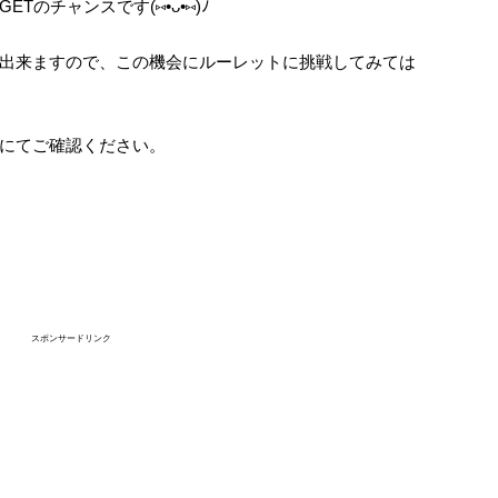
のチャンスです(⑅•ᴗ•⑅)ﾉ
出来ますので、この機会にルーレットに挑戦してみては
にてご確認ください。
スポンサードリンク