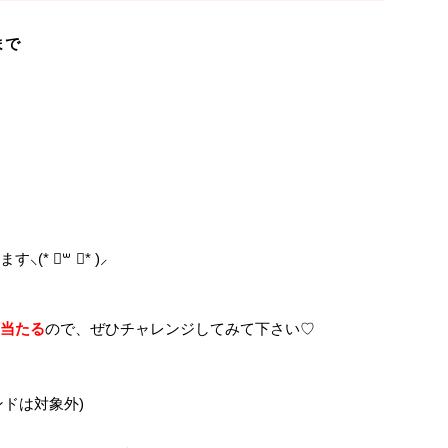
9まで
(* ॑꒳ ॑* )⸝
当たる
ので、ぜひチャレンジしてみて下さい♡
ドは対象外)