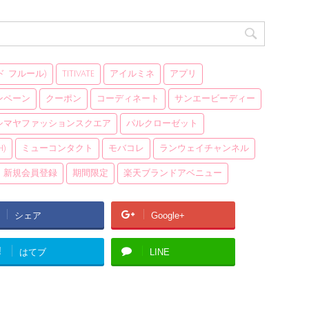
 ド フルール)
titivate
アイルミネ
アプリ
ンペーン
クーポン
コーディネート
サンエービーディー
シマヤファッションスクエア
パルクローゼット
h)
ミューコンタクト
モバコレ
ランウェイチャンネル
新規会員登録
期間限定
楽天ブランドアベニュー
シェア
Google+
!
はてブ
LINE