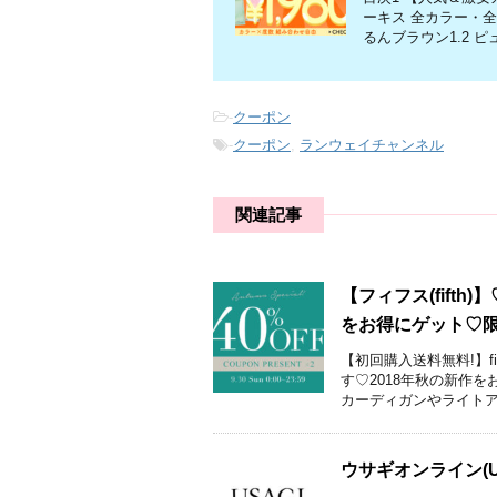
ーキス 全カラー・全
るんブラウン1.2 ピュ
-
クーポン
-
クーポン
,
ランウェイチャンネル
関連記事
【フィフス(fifth
をお得にゲット♡
【初回購入送料無料!】f
す♡2018年秋の新作
カーディガンやライトア .
ウサギオンライン(US