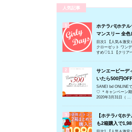
人気記事
1
ホテラバ(ホテル
マンスリー 全色
目次1 【人気＆激安
クローゼット ワン
すめ♡1.1 【クリアベ
2
サンエービーディー
いたら500円OF
SANEI bd ON
♡ ＊キャンペーン期
2020年3月31日（ ...
3
【ホテラバ(ホテ
も2箱購入で1,9
目次1 【人気＆激安