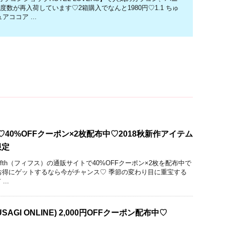
度数が再入荷しています♡2箱購入でなんと1980円♡1.1 ちゅ
アココア ...
)】♡40%OFFクーポン×2枚配布中♡2018秋新作アイテム
限定
ifth（フィフス）の通販サイトで40%OFFクーポン×2枚を配布中で
をお得にゲットするなら今がチャンス♡ 季節の変わり目に重宝する
..
AGI ONLINE) 2,000円OFFクーポン配布中♡