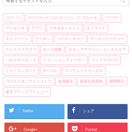
2019 S/S
Maison de FLEUR(メゾン ド フルール)
titivate
アイルミネ
アプリ
ウサギオンライン
オンワード
キャンペーン
クーポン
コーディネート
サンエービーディー
ストライプクラブ
セール情報
タカシマヤファッションスクエア
パルクローゼット
ファッションウォーカー
フィフス(fifth)
ミューコンタクト
モバコレ
ランウェイチャンネル
ワールドオンラインストア
会員限定
新規会員登録
期間限定
楽天ブランドアベニュー
Twitter
シェア
Google+
Pocket