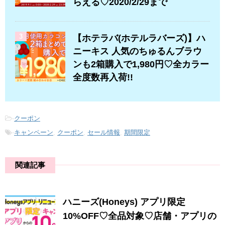
らえる♡2020/2/29まで
3
【ホテラバ(ホテルラバーズ)】ハ
ニーキス 人気のちゅるんブラウ
ンも2箱購入で1,980円♡全カラー
全度数再入荷!!
-
クーポン
-
キャンペーン
,
クーポン
,
セール情報
,
期間限定
関連記事
ハニーズ(Honeys) アプリ限定
10%OFF♡全品対象♡店舗・アプリの