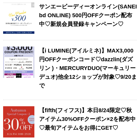
サンエービーディーオンライン(SANEI
bd ONLINE) 500円OFFクーポン配布
中♡新規会員登録キャンペーン♡
【i LUMINE(アイルミネ)】MAX3,000
円OFFクーポンコード♡dazzlin(ダズ
リン )・MERCURYDUO(マーキュリー
デュオ)他全12ショップが対象♡9/20ま
で
【fifth(フィフス)】本日8/24限定♡秋
アイテム30%OFFクーポン×2を配布中
♡最旬アイテムをお得にGET♡