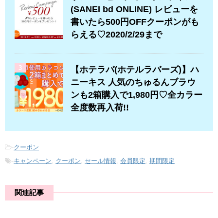
(SANEI bd ONLINE) レビューを
書いたら500円OFFクーポンがも
らえる♡2020/2/29まで
3
【ホテラバ(ホテルラバーズ)】ハ
ニーキス 人気のちゅるんブラウ
ンも2箱購入で1,980円♡全カラー
全度数再入荷!!
-
クーポン
-
キャンペーン
,
クーポン
,
セール情報
,
会員限定
,
期間限定
関連記事