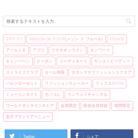
2019 S/S
Maison de FLEUR(メゾン ド フルール)
titivate
アイルミネ
アプリ
ウサギオンライン
オンワード
キャンペーン
クーポン
コーディネート
サンエービーディー
ストライプクラブ
セール情報
タカシマヤファッションスクエア
パルクローゼット
ファッションウォーカー
フィフス(fifth)
ミューコンタクト
モバコレ
ランウェイチャンネル
ワールドオンラインストア
会員限定
新規会員登録
期間限定
楽天ブランドアベニュー
Twitter
シェア