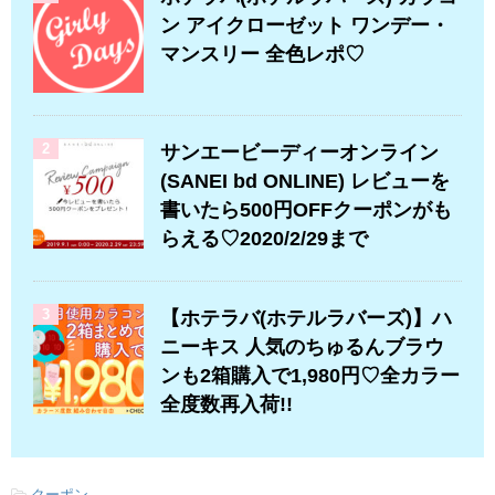
ン アイクローゼット ワンデー・
マンスリー 全色レポ♡
2
サンエービーディーオンライン
(SANEI bd ONLINE) レビューを
書いたら500円OFFクーポンがも
らえる♡2020/2/29まで
3
【ホテラバ(ホテルラバーズ)】ハ
ニーキス 人気のちゅるんブラウ
ンも2箱購入で1,980円♡全カラー
全度数再入荷!!
-
クーポン