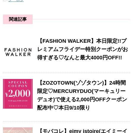
関連記事
【FASHION WALKER】本日限定!!プ
レミアムフライデー特別クーポンがお
得すぎる♡なんと最大4000円OFF!!
【ZOZOTOWN(ゾゾタウン)】24時間
限定♡MERCURYDUO(マーキュリー
デュオ)で使える2,000円OFFクーポン
配布中♡本日9/10限り
【モバコレ】eimy istoire(エイミーイ