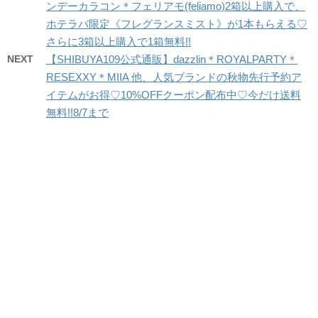
ンデーカラコン＊フェリアモ(feliamo)2箱以上購入で、
ホテラバ限定《フレグランスミスト》が1本もらえる♡
さらに3箱以上購入で1箱無料!!
NEXT
【SHIBUYA109公式通販】dazzlin＊ROYALPARTY＊
RESEXXY＊MIIA 他、人気ブランドの秋物先行予約ア
イテムがお得♡10%OFFクーポン配布中♡今だけ送料
無料!!8/7まで