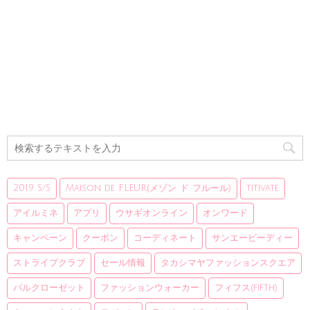
2019 S/S
Maison de FLEUR(メゾン ド フルール)
titivate
アイルミネ
アプリ
ウサギオンライン
オンワード
キャンペーン
クーポン
コーディネート
サンエービーディー
ストライプクラブ
セール情報
タカシマヤファッションスクエア
パルクローゼット
ファッションウォーカー
フィフス(fifth)