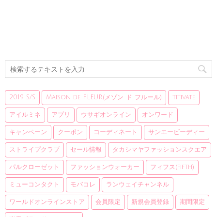
2019 S/S
Maison de FLEUR(メゾン ド フルール)
titivate
アイルミネ
アプリ
ウサギオンライン
オンワード
キャンペーン
クーポン
コーディネート
サンエービーディー
ストライプクラブ
セール情報
タカシマヤファッションスクエア
パルクローゼット
ファッションウォーカー
フィフス(fifth)
ミューコンタクト
モバコレ
ランウェイチャンネル
ワールドオンラインストア
会員限定
新規会員登録
期間限定