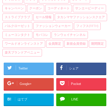
キャンペーン
クーポン
コーディネート
サンエービーディー
ストライプクラブ
セール情報
タカシマヤファッションスクエア
パルクローゼット
ファッションウォーカー
フィフス(fifth)
ミューコンタクト
モバコレ
ランウェイチャンネル
ワールドオンラインストア
会員限定
新規会員登録
期間限定
楽天ブランドアベニュー
Twitter
シェア
Google+
Pocket
B!
はてブ
LINE