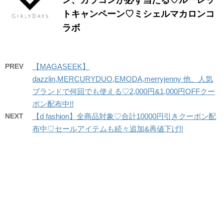
トキャンペーン♡ミシェルマカロンコ
ラボ
PREV
【MAGASEEK】
dazzlin,MERCURYDUO,EMODA,merryjenny 他、人気
ブランドで何回でも使える♡2,000円&1,000円OFFクー
ポン配布中!!
NEXT
【d fashion】全商品対象♡合計10000円引きクーポン配
布中♡セールアイテムも続々追加&再値下げ!!