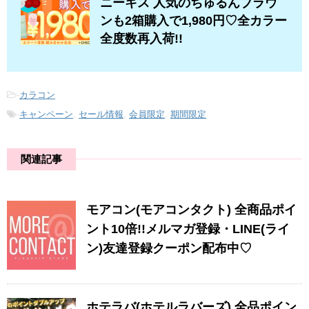
ニーキス 人気のちゅるんブラウ
ンも2箱購入で1,980円♡全カラー
全度数再入荷!!
-
カラコン
-
キャンペーン
,
セール情報
,
会員限定
,
期間限定
関連記事
モアコン(モアコンタクト) 全商品ポイ
ント10倍!!メルマガ登録・LINE(ライ
ン)友達登録クーポン配布中♡
ホテラバ(ホテルラバーズ) 全品ポイン