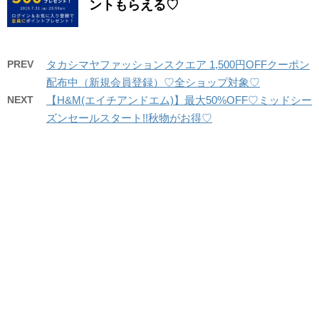
ントもらえる♡
PREV
タカシマヤファッションスクエア 1,500円OFFクーポン
配布中（新規会員登録）♡全ショップ対象♡
NEXT
【H&M(エイチアンドエム)】最大50%OFF♡ミッドシー
ズンセールスタート!!秋物がお得♡