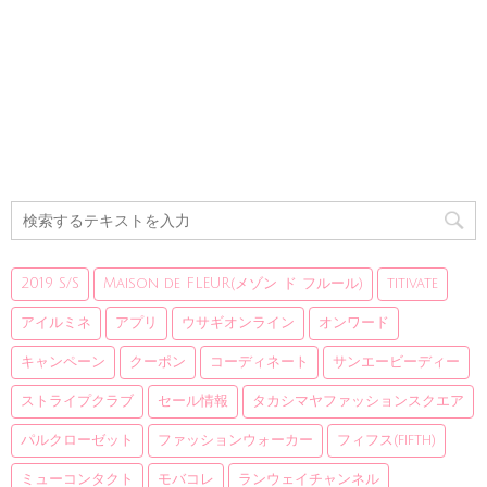
2019 S/S
Maison de FLEUR(メゾン ド フルール)
titivate
アイルミネ
アプリ
ウサギオンライン
オンワード
キャンペーン
クーポン
コーディネート
サンエービーディー
ストライプクラブ
セール情報
タカシマヤファッションスクエア
パルクローゼット
ファッションウォーカー
フィフス(fifth)
ミューコンタクト
モバコレ
ランウェイチャンネル