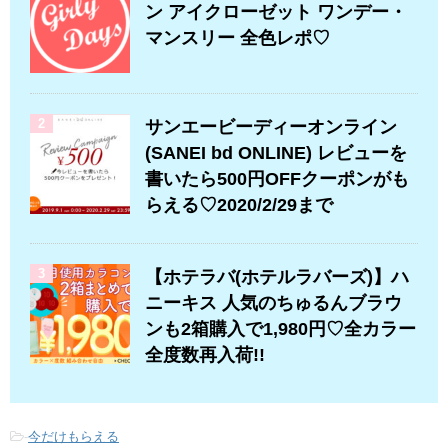
ン アイクローゼット ワンデー・
マンスリー 全色レポ♡
2
サンエービーディーオンライン
(SANEI bd ONLINE) レビューを
書いたら500円OFFクーポンがも
らえる♡2020/2/29まで
3
【ホテラバ(ホテルラバーズ)】ハ
ニーキス 人気のちゅるんブラウ
ンも2箱購入で1,980円♡全カラー
全度数再入荷!!
-
今だけもらえる