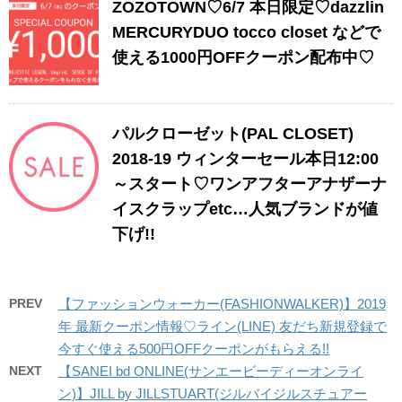
ZOZOTOWN♡6/7 本日限定♡dazzlin
MERCURYDUO tocco closet などで
使える1000円OFFクーポン配布中♡
パルクローゼット(PAL CLOSET)
2018-19 ウィンターセール本日12:00
～スタート♡ワンアフターアナザーナ
イスクラップetc…人気ブランドが値
下げ!!
PREV
【ファッションウォーカー(FASHIONWALKER)】2019
年 最新クーポン情報♡ライン(LINE) 友だち新規登録で
今すぐ使える500円OFFクーポンがもらえる!!
NEXT
【SANEI bd ONLINE(サンエービーディーオンライ
ン)】JILL by JILLSTUART(ジルバイジルスチュアー