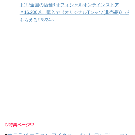
ト)♡全国の店舗&オフィシャルオンラインストア
￥16,200以上購入で《オリジナルTシャツ(非売品)》が
もらえる♡8/24～
♡特集ページ♡