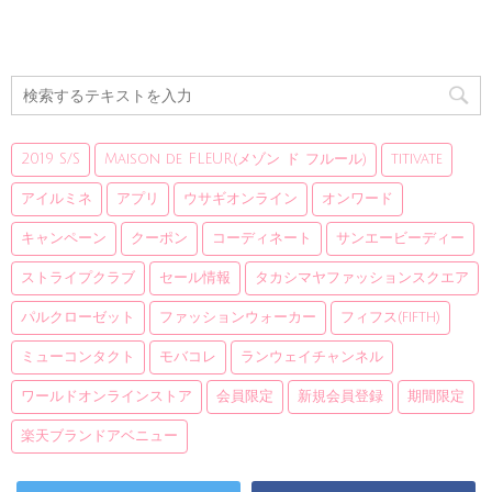
2019 S/S
Maison de FLEUR(メゾン ド フルール)
titivate
アイルミネ
アプリ
ウサギオンライン
オンワード
キャンペーン
クーポン
コーディネート
サンエービーディー
ストライプクラブ
セール情報
タカシマヤファッションスクエア
パルクローゼット
ファッションウォーカー
フィフス(fifth)
ミューコンタクト
モバコレ
ランウェイチャンネル
ワールドオンラインストア
会員限定
新規会員登録
期間限定
楽天ブランドアベニュー