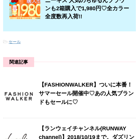
ニーキス 人気のちゅるんブラウ
ンも2箱購入で1,980円♡全カラー
全度数再入荷!!
-
セール
関連記事
【FASHIONWALKER】ついに本番！
サマーセール開催中♡あの人気ブラン
ドもセールに♡
【ランウェイチャンネル(RUNWAY
channel)】2018/10/19まで。ダズリン