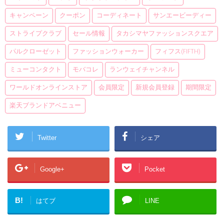
キャンペーン
クーポン
コーディネート
サンエービーディー
ストライプクラブ
セール情報
タカシマヤファッションスクエア
パルクローゼット
ファッションウォーカー
フィフス(fifth)
ミューコンタクト
モバコレ
ランウェイチャンネル
ワールドオンラインストア
会員限定
新規会員登録
期間限定
楽天ブランドアベニュー
Twitter
シェア
Google+
Pocket
B!
はてブ
LINE