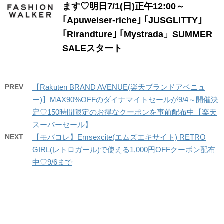
ます♡明日7/1(日)正午12:00～
｢Apuweiser-riche｣ ｢JUSGLITTY｣
｢Rirandture｣ ｢Mystrada」SUMMER
SALEスタート
PREV
【Rakuten BRAND AVENUE(楽天ブランドアベニュ
ー)】MAX90%OFFのダイナマイトセールが9/4～開催決
定♡150時間限定のお得なクーポンを事前配布中【楽天
スーパーセール】
NEXT
【モバコレ】Emsexcite(エムズエキサイト) RETRO
GIRL(レトロガール)で使える1,000円OFFクーポン配布
中♡9/6まで