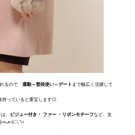
れるので、
通勤～普段使い～デート
まで幅広く活躍して
枚持っていると重宝します◎
ターは、
ビジュー付き・ ファー ・リボンモチーフ
など、女
•⑅)♡.°⑅