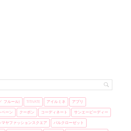
 ド フルール)
titivate
アイルミネ
アプリ
ンペーン
クーポン
コーディネート
サンエービーディー
シマヤファッションスクエア
パルクローゼット