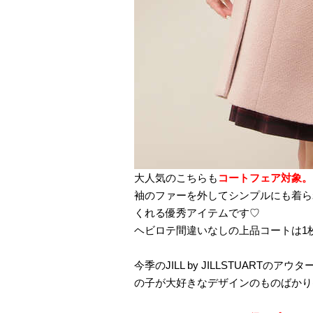
大人気のこちらも
コートフェア対象。
袖のファーを外してシンプルにも着ら
くれる優秀アイテムです♡
ヘビロテ間違いなしの上品コートは1
今季のJILL by JILLSTUARTのアウ
の子が大好きなデザインのものばかり(⑅•ᴗ