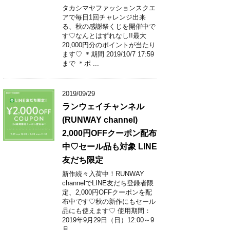
タカシマヤファッションスクエ
アで毎日1回チャレンジ出来
る、秋の感謝祭くじを開催中で
す♡なんとはずれなし!!最大
20,000円分のポイントが当たり
ます♡ ＊期間 2019/10/7 17:59
まで ＊ポ ...
2019/09/29
ランウェイチャンネル
(RUNWAY channel)
2,000円OFFクーポン配布
中♡セール品も対象 LINE
友だち限定
新作続々入荷中！RUNWAY
channelでLINE友だち登録者限
定、2,000円OFFクーポンを配
布中です♡秋の新作にもセール
品にも使えます♡ 使用期間：
2019年9月29日（日）12:00～9
月 ...