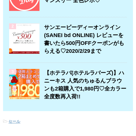
マンスリー 全色レポ♡
2
サンエービーディーオンライン
(SANEI bd ONLINE) レビューを
書いたら500円OFFクーポンがも
らえる♡2020/2/29まで
3
【ホテラバ(ホテルラバーズ)】ハ
ニーキス 人気のちゅるんブラウ
ンも2箱購入で1,980円♡全カラー
全度数再入荷!!
-
セール