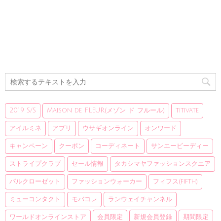
2019 S/S
Maison de FLEUR(メゾン ド フルール)
titivate
アイルミネ
アプリ
ウサギオンライン
オンワード
キャンペーン
クーポン
コーディネート
サンエービーディー
ストライプクラブ
セール情報
タカシマヤファッションスクエア
パルクローゼット
ファッションウォーカー
フィフス(fifth)
ミューコンタクト
モバコレ
ランウェイチャンネル
ワールドオンラインストア
会員限定
新規会員登録
期間限定