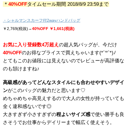
＊
40%OFF
タイムセール期間 2018/8/9 23:59まで
・シャルマンスカーフ付2wayハンドバッグ
￥2,769(税抜)→
40%OFF ￥1,661(税抜)
お気に入り登録数4万超え
の超人気バッグが、今だけ
40%OFF
のお得なプライスで買えちゃいます(*´꒳`*)ﾉ
とてもこのお値段には見えないので
レビューが高評価な
のも頷けますね♪
高級感があってどんなスタイルにも合わせやすいデザイ
ン
がこのバッグの魅力だと思います♡
めちゃめちゃ高見えするので大人の女性が持っていても
全く違和感ないです◎
大きすぎず小さすぎずの
程よいサイズ感
で使い勝手も良
さそうでお仕事からデイリーまで幅広く使えそう。