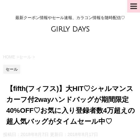
最新クーポン情報やセール速報、カラコン情報を随時配信♡
GIRLY DAYS
HOME
>
セール
>
セール
【fifth(フィフス)】大HIT♡シャルマンス
カーフ付2wayハンドバッグが期間限定
40%OFF♡お気に入り登録者数4万超えの
超人気バッグがタイムセール中♡
投稿日：2018年8月7日 更新日：
2018年8月17日