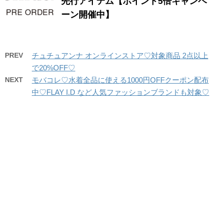
先行アイテム【ポイント5倍キャンペ
ーン開催中】
PREV
チュチュアンナ オンラインストア♡対象商品 2点以上
で20%OFF♡
NEXT
モバコレ♡水着全品に使える1000円OFFクーポン配布
中♡FLAY I.D など人気ファッションブランドも対象♡