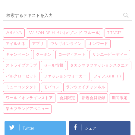
2019 S/S
Maison de FLEUR(メゾン ド フルール)
titivate
アイルミネ
アプリ
ウサギオンライン
オンワード
キャンペーン
クーポン
コーディネート
サンエービーディー
ストライプクラブ
セール情報
タカシマヤファッションスクエア
パルクローゼット
ファッションウォーカー
フィフス(fifth)
ミューコンタクト
モバコレ
ランウェイチャンネル
ワールドオンラインストア
会員限定
新規会員登録
期間限定
楽天ブランドアベニュー
Twitter
シェア