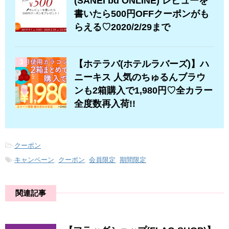
(SANEI bd ONLINE) レビューを
書いたら500円OFFクーポンがも
らえる♡2020/2/29まで
3
【ホテラバ(ホテルラバーズ)】ハ
ニーキス 人気のちゅるんブラウ
ンも2箱購入で1,980円♡全カラー
全度数再入荷!!
-
クーポン
-
キャンペーン
,
クーポン
,
会員限定
,
期間限定
関連記事