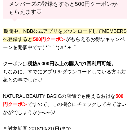
メンバーズの登録をすると500円クーポンが
もらえます♡
期間中、NBB公式アプリをダウンロードしてMEMBERS
へ登録すると
500円クーポン
がもらえるお得なキャンペ
ーンを開催中です( *˙꒳˙ *)♬*.+゜
クーポンは
税抜5,000円以上の購入で1回利用可能。
ちなみに、すでにアプリをダウンロードしている方も対
象との事でした♡
NATURAL BEAUTY BASICの店舗でも使えるお得な
500
円クーポン
ですので、この機会にチェックしてみてはい
かがでしょうか(⑅•ᴗ•⑅)ﾉ
＊対象期間 2018/10/21(日)まで