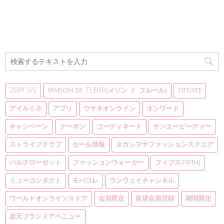
2019 S/S
Maison de FLEUR(メゾン ド フルール)
titivate
アイルミネ
アプリ
ウサギオンライン
オンワード
キャンペーン
クーポン
コーディネート
サンエービーディー
ストライプクラブ
セール情報
タカシマヤファッションスクエア
パルクローゼット
ファッションウォーカー
フィフス(fifth)
ミューコンタクト
モバコレ
ランウェイチャンネル
ワールドオンラインストア
会員限定
新規会員登録
期間限定
楽天ブランドアベニュー