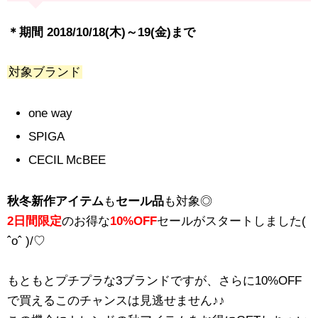
＊期間 2018/10/18(木)～19(金)まで
対象ブランド
one way
SPIGA
CECIL McBEE
秋冬新作アイテム
も
セール品
も対象◎
2日間限定
のお得な
10%OFF
セールがスタートしました(
ˆoˆ )/♡
もともとプチプラな3ブランドですが、さらに10%OFF
で買えるこのチャンスは見逃せません♪♪