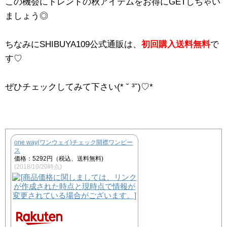
この機会にトレンドの秋アイテムをお得にGETしちゃい
ましょう◎
ちなみにSHIBUYA109公式通販は、
初回購入送料無料
で
す♡
ぜひチェックしてみて下さい(* ˘ ³˘)♡*
one way(ワンウェイ)チェック開襟ワンピー
ス
価格：5292円（税込、送料無料)
(2018/10/20時点)