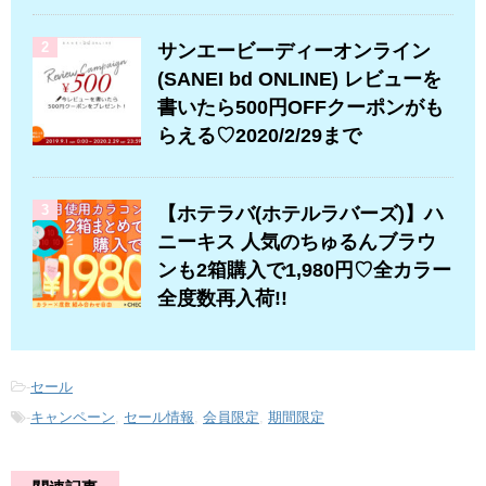
2
サンエービーディーオンライン
(SANEI bd ONLINE) レビューを
書いたら500円OFFクーポンがも
らえる♡2020/2/29まで
3
【ホテラバ(ホテルラバーズ)】ハ
ニーキス 人気のちゅるんブラウ
ンも2箱購入で1,980円♡全カラー
全度数再入荷!!
-
セール
-
キャンペーン
,
セール情報
,
会員限定
,
期間限定