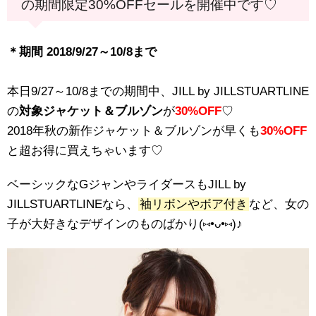
の期間限定30%OFFセールを開催中です♡
＊期間 2018/9/27～10/8まで
本日9/27～10/8までの期間中、JILL by JILLSTUARTLINE
の
対象ジャケット＆ブルゾン
が
30%OFF
♡
2018年秋の新作ジャケット＆ブルゾンが早くも
30%OFF
と超お得に買えちゃいます♡
ベーシックなGジャンやライダースもJILL by
JILLSTUARTLINEなら、
袖リボンやボア付き
など、女の
子が大好きなデザインのものばかり(⑅•ᴗ•⑅)♪