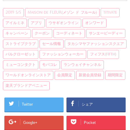
2019 S/S
Maison de FLEUR(メゾン ド フルール)
titivate
アイルミネ
アプリ
ウサギオンライン
オンワード
キャンペーン
クーポン
コーディネート
サンエービーディー
ストライプクラブ
セール情報
タカシマヤファッションスクエア
パルクローゼット
ファッションウォーカー
フィフス(fifth)
ミューコンタクト
モバコレ
ランウェイチャンネル
ワールドオンラインストア
会員限定
新規会員登録
期間限定
楽天ブランドアベニュー
Twitter
シェア
Google+
Pocket